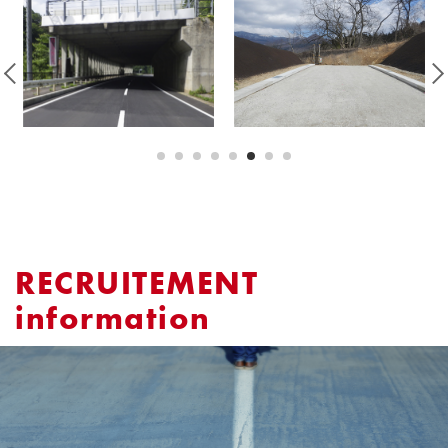
1
2
3
4
5
6
7
8
RECRUITEMENT
information